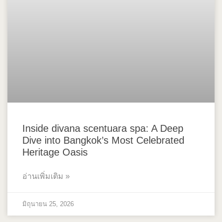
Inside divana scentuara spa: A Deep
Dive into Bangkok’s Most Celebrated
Heritage Oasis
อ่านเพิ่มเติม »
มิถุนายน 25, 2026