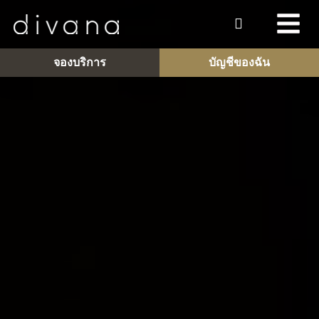
จองบริการ
บัญชีของฉัน