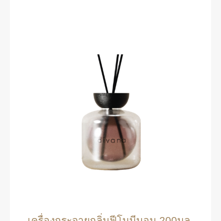
เครื่องกระจายกลิ่นฟีโนมีนอน 200มล.