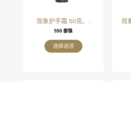
现象护手霜 50克。.
现
550
泰铢
选择选项