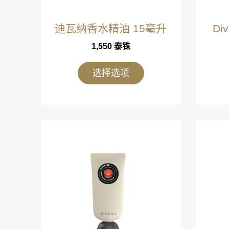
迪瓦纳香水精油 15毫升
Di
1,550
泰铢
选择选项