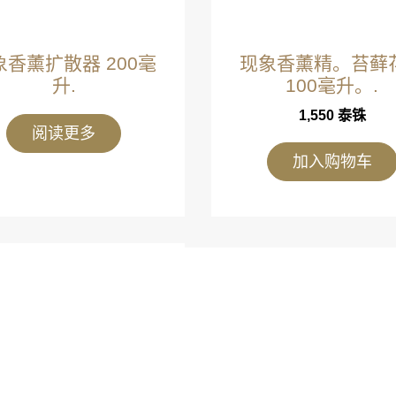
象香薰扩散器 200毫
现象香薰精。苔藓
升.
100毫升。.
1,550
泰铢
阅读更多
加入购物车