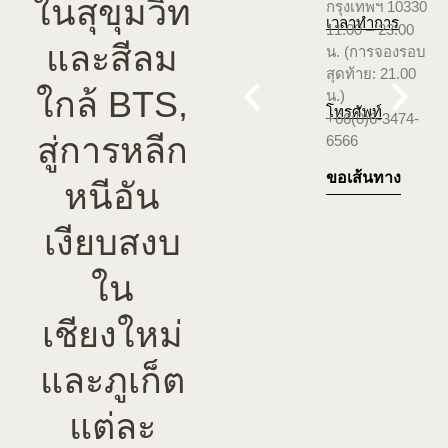
ในสุขุมวิท
กรุงเทพฯ 10330
เวลาทำการ
11.00 – 23.00
และสีลม
น. (การจองรอบ
สุดท้าย: 21.00
ใกล้ BTS,
น.)
โทรศัพท์
+66(0)6-3474-
สู่การหลีก
6566
ขอเส้นทาง
หนีอัน
เงียบสงบ
ใน
เชียงใหม่
และภูเก็ต
แต่ละ