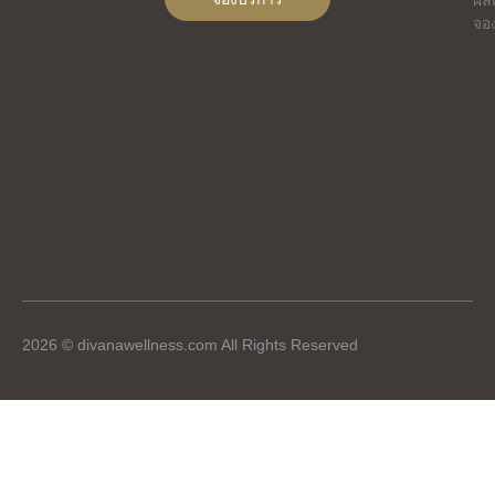
จอ
2026 © divanawellness.com All Rights Reserved