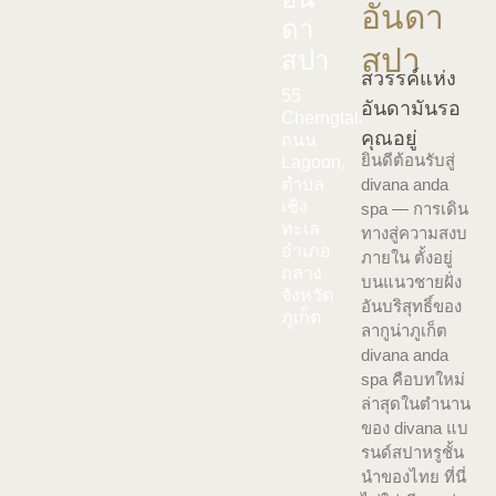
อันดา
ดา
สปา
สปา
สวรรค์แห่ง
55
อันดามันรอ
Cherngtalay,
คุณอยู่
ถนน
ยินดีต้อนรับสู่
Lagoon,
divana anda
ตำบล
เชิง
spa — การเดิน
ทะเล
ทางสู่ความสงบ
อำเภอ
ภายใน ตั้งอยู่
ถลาง
บนแนวชายฝั่ง
จังหวัด
อันบริสุทธิ์ของ
ภูเก็ต
ลากูน่าภูเก็ต
divana anda
spa คือบทใหม่
ล่าสุดในตำนาน
ของ divana แบ
รนด์สปาหรูชั้น
นำของไทย ที่นี่