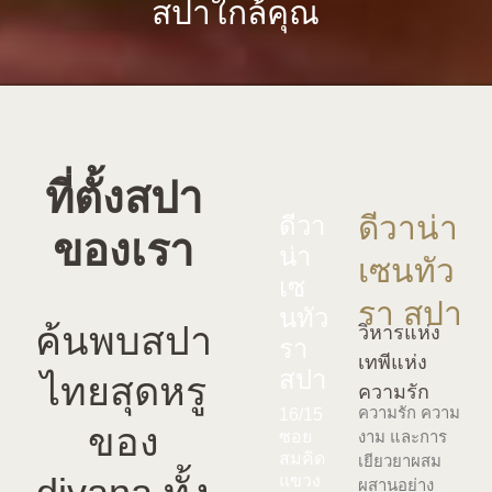
สปาใกล้คุณ
ที่ตั้งสปา
ดีวาน่า
ดีวา
ของเรา
น่า
เซนทัว
เซ
รา สปา
นทัว
ค้นพบสปา
วิหารแห่ง
รา
เทพีแห่ง
สปา
ไทยสุดหรู
ความรัก
ความรัก ความ
16/15
ของ
งาม และการ
ซอย
สมคิด
เยียวยาผสม
แขวง
ผสานอย่าง