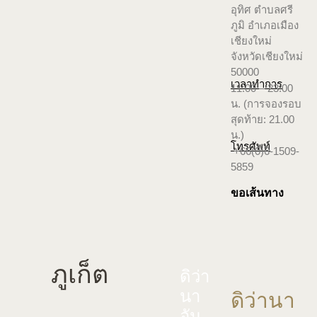
อุทิศ ตำบลศรี
ภูมิ อำเภอเมือง
เชียงใหม่
จังหวัดเชียงใหม่
50000
เวลาทำการ
11.00 – 23.00
น. (การจองรอบ
สุดท้าย: 21.00
น.)
โทรศัพท์
+66(0)6-1509-
5859
ขอเส้นทาง
ภูเก็ต
ดิว่า
นา
ดิว่านา
อัน