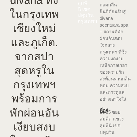
divana ทั้ง
ลุมพิ
กลมกลืน
นี เขต
ในกรุงเทพ
ยินดีต้อนรับสู่
ปทุมวัน
divana
กรุงเทพฯ
เชียงใหม่
scentuara spa
– สถานที่พัก
ผ่อนอันสงบ
และภูเก็ต.
ใจกลาง
กรุงเทพฯ ที่ซึ่ง
จากสปา
ความงดงาม
เหนือกาลเวลา
สุดหรูใน
ของความรัก
สะท้อนผ่านกลิ่น
กรุงเทพฯ
หอม ความสงบ
และการดูแล
พร้อมการ
อย่างเอาใจใส่
พักผ่อนอัน
ที่อยู่
16/15 ซอย
สมคิด แขวง
เงียบสงบ
ลุมพินี เขต
ปทุมวัน