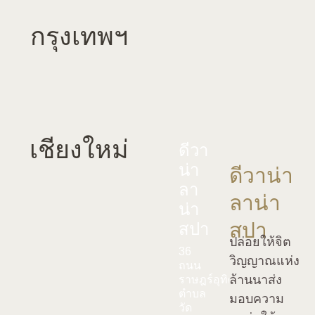
กรุงเทพฯ
เชียงใหม่
ดีวา
น่า
ดีวาน่า
ลา
ลาน่า
น่า
สปา
สปา
ปล่อยให้จิต
36
วิญญาณแห่ง
ถนน
ล้านนาส่ง
ราษฎร์อุทิศ
ตำบล
มอบความ
วัด