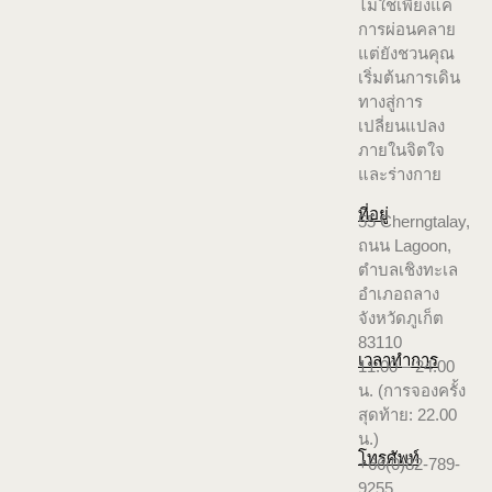
ไม่ใช่เพียงแค่
การผ่อนคลาย
แต่ยังชวนคุณ
เริ่มต้นการเดิน
ทางสู่การ
เปลี่ยนแปลง
ภายในจิตใจ
และร่างกาย
ที่อยู่
55 Cherngtalay,
ถนน Lagoon,
ตำบลเชิงทะเล
อำเภอถลาง
จังหวัดภูเก็ต
83110
เวลาทำการ
11.00 – 24.00
น. (การจองครั้ง
สุดท้าย: 22.00
น.)
โทรศัพท์
+66(0)82-789-
9255