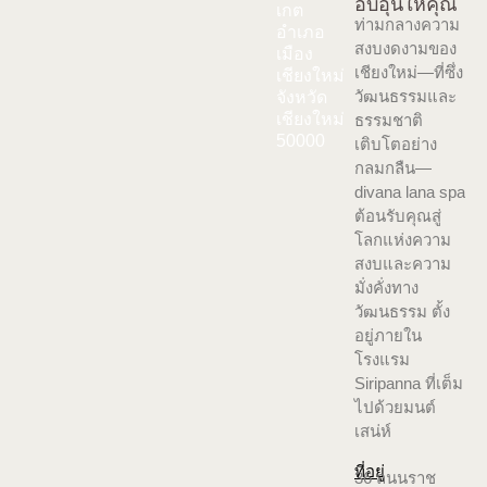
อบอุ่นให้คุณ
เกต
ท่ามกลางความ
อำเภอ
สงบงดงามของ
เมือง
เชียงใหม่—ที่ซึ่ง
เชียงใหม่
วัฒนธรรมและ
จังหวัด
เชียงใหม่
ธรรมชาติ
50000
เติบโตอย่าง
กลมกลืน—
divana lana spa
ต้อนรับคุณสู่
โลกแห่งความ
สงบและความ
มั่งคั่งทาง
วัฒนธรรม ตั้ง
อยู่ภายใน
โรงแรม
Siripanna ที่เต็ม
ไปด้วยมนต์
เสน่ห์
ที่อยู่
36 ถนนราช