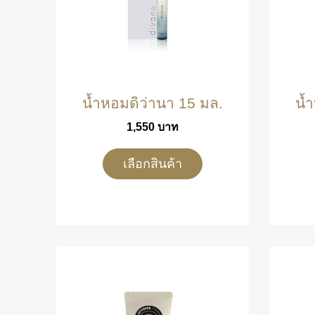
น้ำหอมดิว่านา 15 มล.
น้
1,550
บาท
เลือกสินค้า