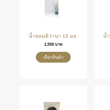
น้ำหอมดิว่านา 15 มล.
น้
1,550
บาท
เลือกสินค้า