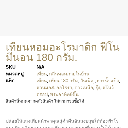
เทียนหอมอะโรมาติก ฟีโน
มีนอน 180 กรัม.
SKU
N/A
หมวดหมู่
เทียน
,
กลิ่นหอมภายในบ้าน
แท็ก
เทียน
,
เทียน 180 กรัม
,
วันเพ็ญ
,
ธารน้ำแข็ง
,
สวนมอส. ออโรร่า
,
ดาวเหนือ
,
รุ้ง
,
สโนว์
ดรอป
,
พระอาทิตย์ขึ้น
สินค้านี้หมดจากคลังสินค้า ไม่สามารถซื้อได้
ปล่อยให้แสงเทียนนำพาคุณสู่ค่ำคืนอันสงบสุขใต้ท้องฟ้าโร
แมนติก กลิ่นหอมนุ่มนวลที่ผสานความสดชื่นของใบไม้ ดอก