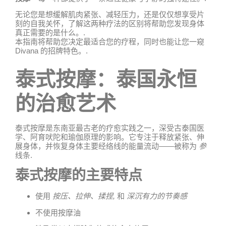
无论您是想缓解肌肉紧张、减轻压力，还是仅仅想享受片
刻的自我关怀，了解这两种疗法的区别将帮助您发现身体
真正需要的是什么。.
本指南将帮助您决定最适合您的疗程，同时也能让您一窥
Divana 的招牌特色。.
泰式按摩：泰国永恒
的治愈艺术
泰式按摩是东南亚最古老的疗愈实践之一，深受古泰国医
学、阿育吠陀和瑜伽原理的影响。它专注于释放紧张、伸
展身体，并恢复身体主要经络线的能量流动——被称为
参
线条.
泰式按摩的主要特点
使用
按压、拉伸、揉捏,
和
深沉有力的节奏感
不使用按摩油