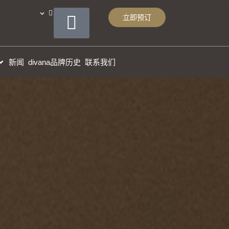
立即预订
新闻
divana品牌历史
联系我们