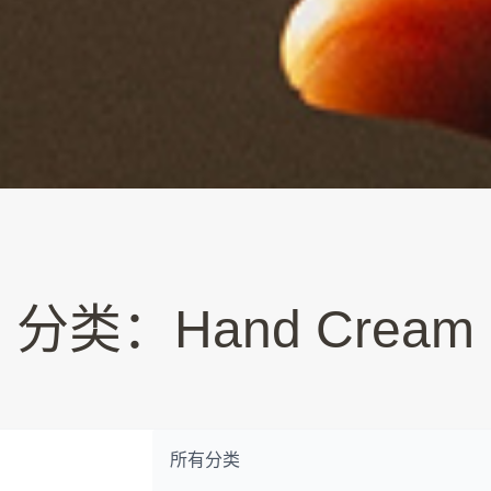
分类：Hand Cream
挑选您喜欢的，今天就拥有它们！