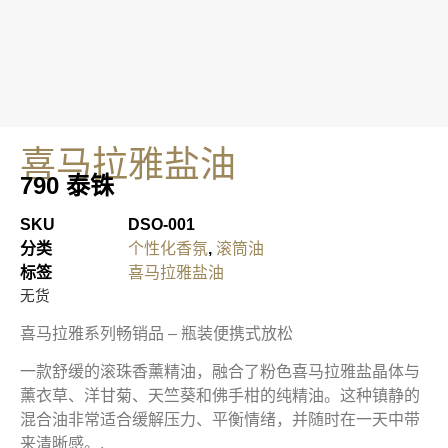
喜马拉雅盐油
790
泰铢
SKU
DSO-001
分类
个性化香氛
,
滚筒油
标签
喜马拉雅盐油
无货
喜马拉雅系列畅销品 – 瓶装便携式放松
一款舒缓的滚珠香薰精油，融合了粉色喜马拉雅盐晶体与
薰衣草、洋甘菊、天竺葵和佛手柑的纯精油。这种镇静的
混合油非常适合缓解压力、平衡情绪，并随时在一天中带
来清晰感。.