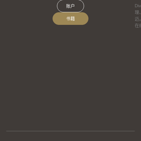
D
账户
理
书籍
迈
在