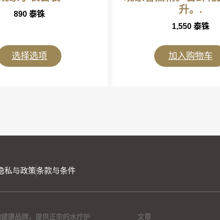
升。.
890
泰铢
1,550
泰铢
选择选项
加入购物车
隐私与政策
条款与条件
的泰国健康品牌，提供正宗的水疗护
文章