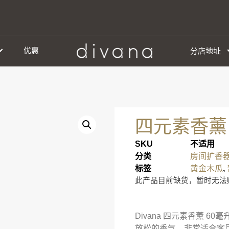
优惠
分店地址
四元素香薰 
SKU
不适用
分类
房间扩香
标签
黄金木瓜
,
此产品目前缺货，暂时无法
Divana 四元素香薰 
放松的香气。非常适合客