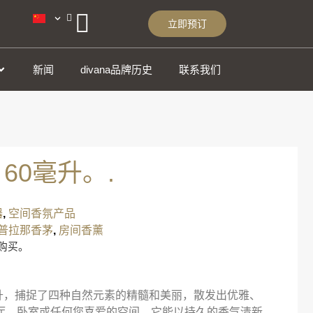
立即预订
新闻
divana品牌历史
联系我们
60毫升。.
器
,
空间香氛产品
普拉那香茅
,
房间香薰
购买。
60毫升，捕捉了四种自然元素的精髓和美丽，散发出优雅、
厅、卧室或任何您喜爱的空间，它能以持久的香气清新