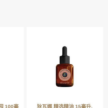
 100毫
狄瓦娜 精选精油 15毫升.