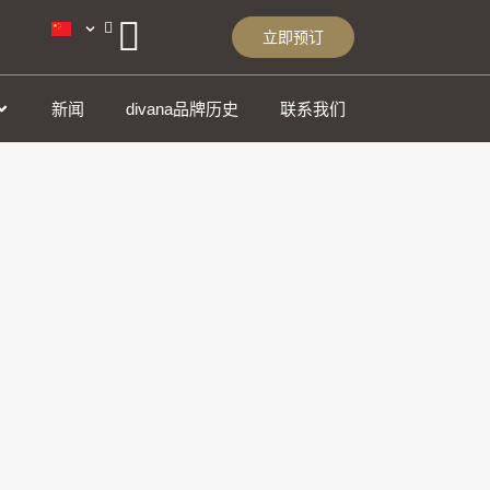
立即预订
新闻
divana品牌历史
联系我们