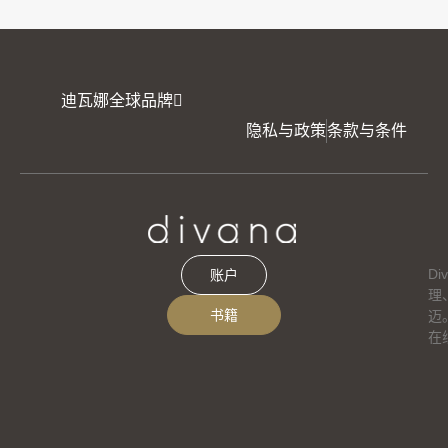
迪瓦娜全球品牌
隐私与政策
条款与条件
D
账户
理
书籍
迈
在