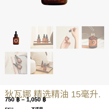
狄瓦娜 精选精油 15毫升.
750
฿
–
1,050
฿