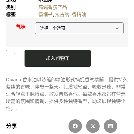
SKU
不适用
类别
高端香氛产品
标签
畅销书
,
拉古纳
,
香精油
气味
加入购物车
Divana 香水油以浓缩的精油形式捕捉香气精髓，提供持久
萦绕的香味，伴您一整天。其质地轻盈、吸收迅速，非常
适合轻点于脉搏点，散发自然香气。每款香水都旨在营造
所需的氛围和情调，提供多种独特香型，助您展现独特个
性。.
分享