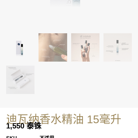
迪瓦纳香水精油 15毫升
1,550
泰铢