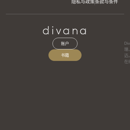
隐私与政策
条款与条件
D
账户
理
书籍
迈
在