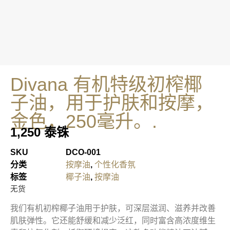
Divana 有机特级初榨椰
子油，用于护肤和按摩，
金色，250毫升。.
1,250
泰铢
SKU
DCO-001
分类
按摩油
,
个性化香氛
标签
椰子油
,
按摩油
无货
我们有机初榨椰子油用于护肤，可深层滋润、滋养并改善
肌肤弹性。它还能舒缓和减少泛红，同时富含高浓度维生